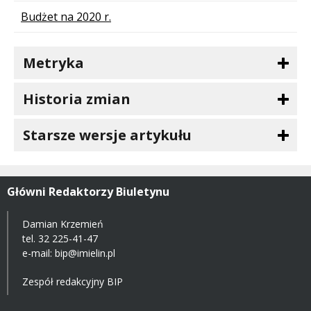
Budżet na 2020 r.
Metryka
Historia zmian
Starsze wersje artykułu
Główni Redaktorzy Biuletynu
Damian Krzemień
tel.
32 225-41-47
e-mail: bip@imielin.pl
Zespół redakcyjny BIP