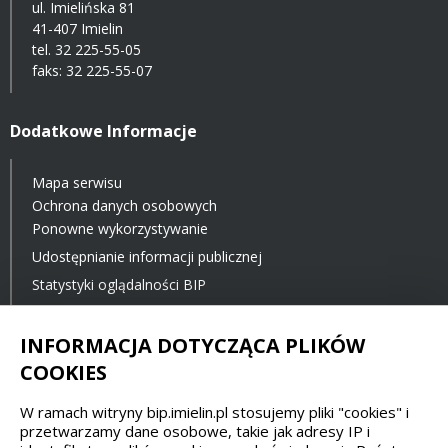
ul. Imielińska 81
41-407 Imielin
tel.
32 225-55-05
faks: 32 225-55-07
Dodatkowe Informacje
Mapa serwisu
Ochrona danych osobowych
Ponowne wykorzystywanie
Udostępnianie informacji publicznej
Statystyki oglądalności BIP
Ostatnia aktualizacja BIP: 23.11.2021 12:00
INFORMACJA DOTYCZĄCA PLIKÓW
COOKIES
Spełniamy standardy dostępności oraz W3C
W ramach witryny bip.imielin.pl stosujemy pliki "cookies" i
WCAG 2.1
SECTION 508
EAA/EN 301549
przetwarzamy dane osobowe, takie jak adresy IP i