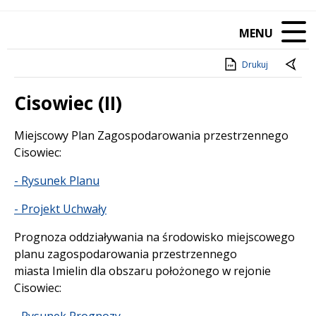
MENU
Drukuj
Cisowiec (II)
Treść
Miejscowy Plan Zagospodarowania przestrzennego
Cisowiec:
- Rysunek Planu
- Projekt Uchwały
Prognoza oddziaływania na środowisko miejscowego
planu zagospodarowania przestrzennego
miasta Imielin dla obszaru położonego w rejonie
Cisowiec:
- Rysunek Prognozy