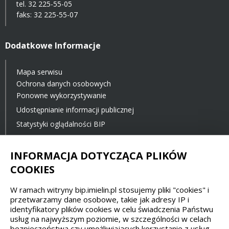
tel.
32 225-55-05
faks: 32 225-55-07
Dodatkowe Informacje
Mapa serwisu
Ochrona danych osobowych
Ponowne wykorzystywanie
Udostępnianie informacji publicznej
Statystyki oglądalności BIP
Ostatnia aktualizacja BIP: 23.11.2021 12:00
INFORMACJA DOTYCZĄCA PLIKÓW
COOKIES
Spełniamy standardy dostępności oraz W3C
W ramach witryny bip.imielin.pl stosujemy pliki "cookies" i
WCAG 2.1
SECTION 508
EAA/EN 301549
przetwarzamy dane osobowe, takie jak adresy IP i
identyfikatory plików cookies w celu świadczenia Państwu
usług na najwyższym poziomie, w szczególności w celach
IS 5568
bezpieczeństwa czy umożliwiających korzystanie z usług