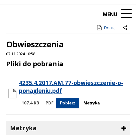
MENU
Drukuj
Obwieszczenia
07.11.2024 10:58
Treść
Pliki do pobrania
4235.4.2017.AM.77-obwieszczenie-o-
ponagleniu.pdf
107.4 KB
Pobierz
Metryka
Metryka