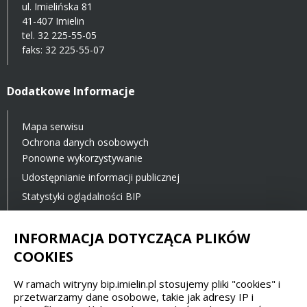
ul. Imielińska 81
41-407 Imielin
tel.
32 225-55-05
faks: 32 225-55-07
Dodatkowe Informacje
Mapa serwisu
Ochrona danych osobowych
Ponowne wykorzystywanie
Udostępnianie informacji publicznej
Statystyki oglądalności BIP
Ostatnia aktualizacja BIP: 23.11.2021 12:00
INFORMACJA DOTYCZĄCA PLIKÓW
COOKIES
Spełniamy standardy dostępności oraz W3C
W ramach witryny bip.imielin.pl stosujemy pliki "cookies" i
WCAG 2.1
SECTION 508
EAA/EN 301549
przetwarzamy dane osobowe, takie jak adresy IP i