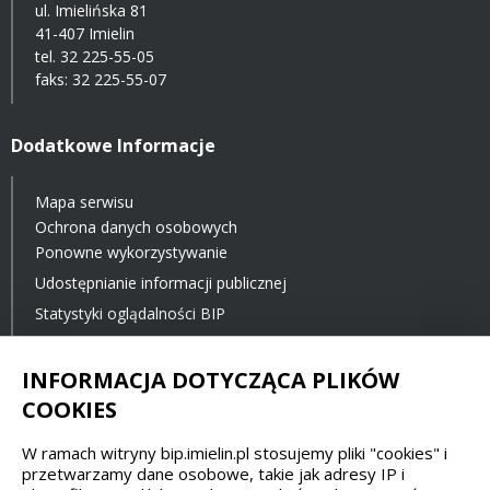
ul. Imielińska 81
41-407 Imielin
tel.
32 225-55-05
faks: 32 225-55-07
Dodatkowe Informacje
Mapa serwisu
Ochrona danych osobowych
Ponowne wykorzystywanie
Udostępnianie informacji publicznej
Statystyki oglądalności BIP
Ostatnia aktualizacja BIP: 23.11.2021 12:00
INFORMACJA DOTYCZĄCA PLIKÓW
COOKIES
Spełniamy standardy dostępności oraz W3C
W ramach witryny bip.imielin.pl stosujemy pliki "cookies" i
WCAG 2.1
SECTION 508
EAA/EN 301549
przetwarzamy dane osobowe, takie jak adresy IP i