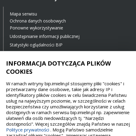
Mapa serwisu
Ochrona danych osobowych
Ponowne wykorzystywanie
Udostępnianie informacji publicznej
Statystyki oglądalności BIP
Ostatnia aktualizacja BIP: 23.11.2021 12:00
INFORMACJA DOTYCZĄCA PLIKÓW
COOKIES
Spełniamy standardy dostępności oraz W3C
W ramach witryny bip.imielin.pl stosujemy pliki "cookies" i
WCAG 2.1
SECTION 508
EAA/EN 301549
przetwarzamy dane osobowe, takie jak adresy IP i
identyfikatory plików cookies w celu świadczenia Państwu
usług na najwyższym poziomie, w szczególności w celach
IS 5568
bezpieczeństwa czy umożliwiających korzystanie z usług
dostępnych w ramach serwisu bip.imielin.pl np. zapewnienie
ułatwień dla osób niedowidzących tj. "Narzędzi
dostępności". Więcej szczegółów znajdą Państwo w naszej
Polityce prywatności
. Mogą Państwo samodzielnie
zarządzać plikami "cookies", zmieniając ustawienia