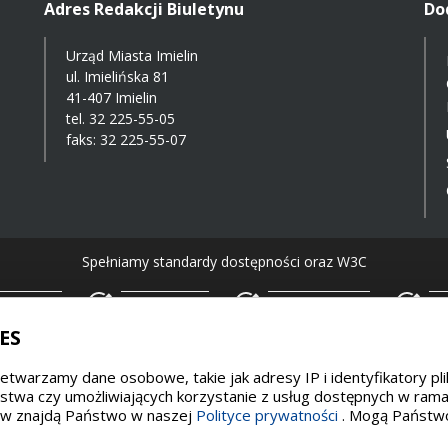
Adres Redakcji Biuletynu
Do
Urząd Miasta Imielin
ul. Imielińska 81
41-407 Imielin
tel.
32 225-55-05
faks: 32 225-55-07
Spełniamy standardy dostępności oraz W3C
WCAG 2.1
SECTION 508
EAA/EN 301549
IS
ES
przetwarzamy dane osobowe, takie jak adresy IP i identyfikatory 
wa czy umożliwiających korzystanie z usług dostępnych w ramach 
łów znajdą Państwo w naszej
Polityce prywatności
. Mogą Państwo 