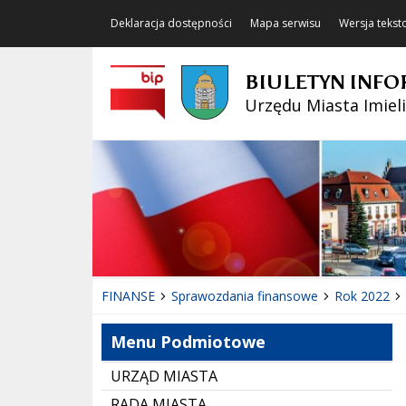
Deklaracja dostępności
Mapa serwisu
Wersja teks
BIULETYN INFO
Urzędu Miasta Imiel
FINANSE
Sprawozdania finansowe
Rok 2022
Menu Podmiotowe
URZĄD MIASTA
RADA MIASTA