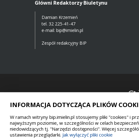
Główni Redaktorzy Biuletynu
Damian Krzemień
tel.
32 225-41-47
e-mail: bip@imielin.pl
Zespół redakcyjny BIP
INFORMACJA DOTYCZĄCA PLIKÓW COOKI
W ramach witryny bip.imielin.pl stosujemy pliki "cookies" i 
najwyższym poziomie, w szczególności w celach bezpieczeńst
niedowidzących tj. "Narzędzi dostępności". Więcej szczegó
Wykonanie, obsługa, opieka: Interaktywna Polska
ustawienia przeglądarki.
Jak wyłączyć pliki cookie