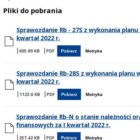
Treść
Pliki do pobrania
Sprawozdanie Rb - 27S z wykonania plan
kwartał 2022 r.
605.89 KB
Pobierz
Metryka
Sprawozdanie Rb-28S z wykonania planu 
kwartał 2022 r.
1123.6 KB
Pobierz
Metryka
Sprawozdanie Rb-N o stanie należności 
finansowych za I kwartał 2022 r.
257.42 KB
Pobierz
Metryka