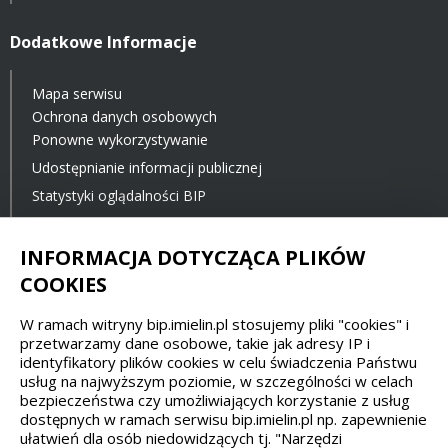
Dodatkowe Informacje
Mapa serwisu
Ochrona danych osobowych
Ponowne wykorzystywanie
Udostępnianie informacji publicznej
Statystyki oglądalności BIP
Ostatnia aktualizacja BIP: 23.11.2021 12:00
INFORMACJA DOTYCZĄCA PLIKÓW
COOKIES
Spełniamy standardy dostępności oraz W3C
W ramach witryny bip.imielin.pl stosujemy pliki "cookies" i
WCAG 2.1
SECTION 508
EAA/EN 301549
przetwarzamy dane osobowe, takie jak adresy IP i
identyfikatory plików cookies w celu świadczenia Państwu
usług na najwyższym poziomie, w szczególności w celach
IS 5568
bezpieczeństwa czy umożliwiających korzystanie z usług
dostępnych w ramach serwisu bip.imielin.pl np. zapewnienie
ułatwień dla osób niedowidzących tj. "Narzędzi