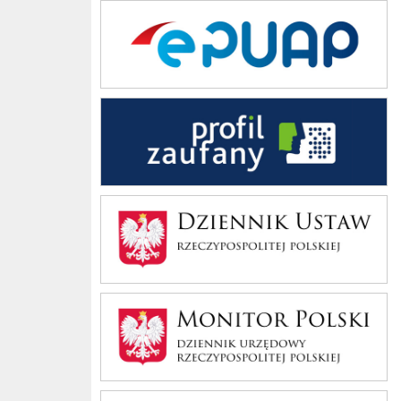
ePUAP
Profil zaufany
Dziennik Polski
Monitor Polski
Bip Gov pl