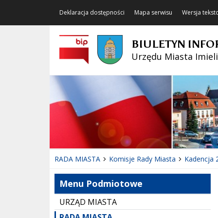
Deklaracja dostępności
Mapa serwisu
Wersja teks
BIULETYN INFO
Urzędu Miasta Imiel
RADA MIASTA
Komisje Rady Miasta
Kadencja 
Menu Podmiotowe
URZĄD MIASTA
RADA MIASTA