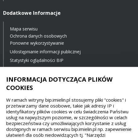
Dodatkowe Informacje
Mapa serwisu
Ochrona danych osobowych
Ponowne wykorzystywanie
Udostępnianie informacji publicznej
Statystyki oglądalności BIP
Ostatnia aktualizacja BIP: 23.11.2021 12:00
INFORMACJA DOTYCZĄCA PLIKÓW
COOKIES
Spełniamy standardy dostępności oraz W3C
W ramach witryny bip.imielin.pl stosujemy pliki "cookies" i
WCAG 2.1
SECTION 508
EAA/EN 301549
przetwarzamy dane osobowe, takie jak adresy IP i
identyfikatory plików cookies w celu świadczenia Państwu
usług na najwyższym poziomie, w szczególności w celach
IS 5568
bezpieczeństwa czy umożliwiających korzystanie z usług
dostępnych w ramach serwisu bip.imielin.pl np. zapewnienie
ułatwień dla osób niedowidzących tj. "Narzędzi