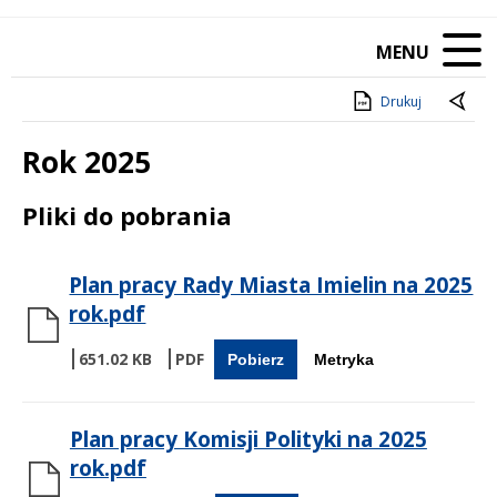
MENU
Drukuj
Rok 2025
Treść
Pliki do pobrania
Plan pracy Rady Miasta Imielin na 2025
rok.pdf
651.02 KB
Pobierz
Metryka
Plan pracy Komisji Polityki na 2025
rok.pdf