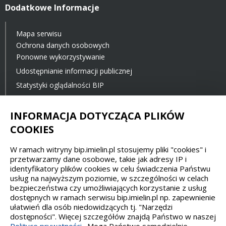
Dodatkowe Informacje
Mapa serwisu
Ochrona danych osobowych
Ponowne wykorzystywanie
Udostępnianie informacji publicznej
Statystyki oglądalności BIP
Ostatnia aktualizacja BIP: 23.11.2021 12:00
INFORMACJA DOTYCZĄCA PLIKÓW
COOKIES
Spełniamy standardy dostępności oraz W3C
W ramach witryny bip.imielin.pl stosujemy pliki "cookies" i
WCAG 2.1
SECTION 508
EAA/EN 301549
przetwarzamy dane osobowe, takie jak adresy IP i
identyfikatory plików cookies w celu świadczenia Państwu
usług na najwyższym poziomie, w szczególności w celach
IS 5568
bezpieczeństwa czy umożliwiających korzystanie z usług
dostępnych w ramach serwisu bip.imielin.pl np. zapewnienie
ułatwień dla osób niedowidzących tj. "Narzędzi
dostępności". Więcej szczegółów znajdą Państwo w naszej