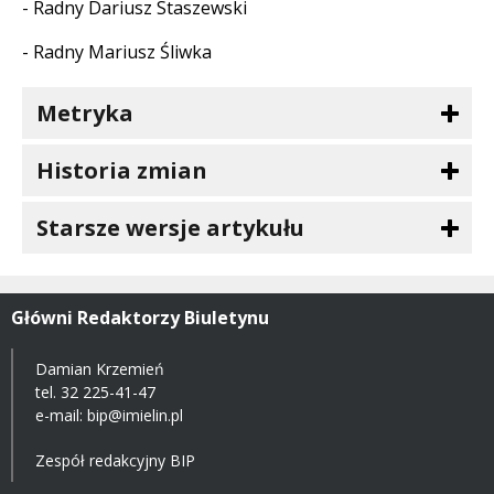
- Radny Dariusz Staszewski
- Radny Mariusz Śliwka
Metryka
Historia zmian
Starsze wersje artykułu
Główni Redaktorzy Biuletynu
Damian Krzemień
tel.
32 225-41-47
e-mail: bip@imielin.pl
Zespół redakcyjny BIP